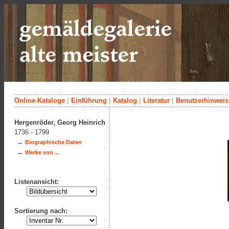
Online-Kataloge
|
Einführung
|
Katalog
|
Literatur
|
Benutzerhinweis
Hergenröder, Georg Heinrich
1736 - 1799
→
Biographische Daten
→
Werke von ...
Listenansicht:
Sortierung nach: