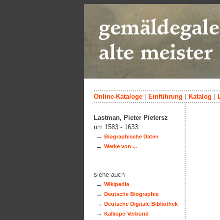
Online-Kataloge
|
Einführung
|
Katalog
|
Lastman, Pieter Pietersz
um 1583 - 1633
→
Biographische Daten
→
Werke von ...
siehe auch
→
Wikipedia
→
Deutsche Biographie
→
Deutsche Digitale Bibliothek
→
Kalliope-Verbund