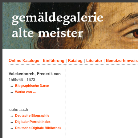
Online-Kataloge
|
Einführung
|
Katalog
|
Literatur
|
Benutzerhinweis
Valckenborch, Frederik van
1565/66 - 1623
→
Biographische Daten
→
Werke von ...
siehe auch
→
Deutsche Biographie
→
Digitaler Portraitindex
→
Deutsche Digitale Bibliothek