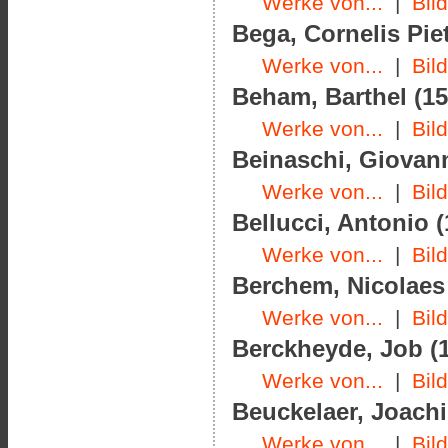
Werke von...
|
Bil
Bega, Cornelis Piet
Werke von...
|
Bil
Beham, Barthel (15
Werke von...
|
Bil
Beinaschi, Giovanni
Werke von...
|
Bil
Bellucci, Antonio (
Werke von...
|
Bil
Berchem, Nicolaes 
Werke von...
|
Bil
Berckheyde, Job (1
Werke von...
|
Bil
Beuckelaer, Joachi
Werke von...
|
Bil