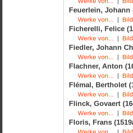
Werke von...
|
Bil
Feuerlein, Johann 
Werke von...
|
Bil
Ficherelli, Felice (
Werke von...
|
Bil
Fiedler, Johann Chr
Werke von...
|
Bil
Flachner, Anton (1
Werke von...
|
Bil
Flémal, Bertholet (
Werke von...
|
Bil
Flinck, Govaert (16
Werke von...
|
Bil
Floris, Frans (1519
Werke von...
|
Bil