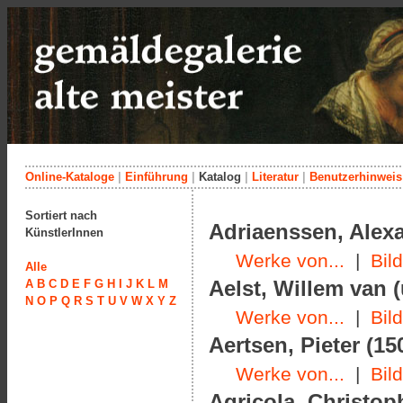
Online-Kataloge
|
Einführung
|
Katalog
|
Literatur
|
Benutzerhinweis
Sortiert nach
Adriaenssen, Alexa
KünstlerInnen
Werke von...
|
Bil
Alle
Aelst, Willem van 
A
B
C
D
E
F
G
H
I
J
K
L
M
N
O
P
Q
R
S
T
U
V
W
X
Y
Z
Werke von...
|
Bil
Aertsen, Pieter (15
Werke von...
|
Bil
Agricola, Christop