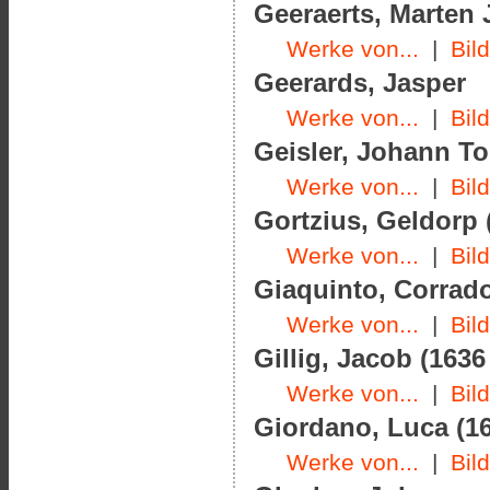
Geeraerts, Marten J
Werke von...
|
Bil
Geerards, Jasper
Werke von...
|
Bil
Geisler, Johann To
Werke von...
|
Bil
Gortzius, Geldorp 
Werke von...
|
Bil
Giaquinto, Corrado
Werke von...
|
Bil
Gillig, Jacob (1636
Werke von...
|
Bil
Giordano, Luca (16
Werke von...
|
Bil