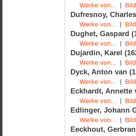
Werke von...
|
Bil
Dufresnoy, Charles
Werke von...
|
Bil
Dughet, Gaspard (1
Werke von...
|
Bil
Dujardin, Karel (16
Werke von...
|
Bil
Dyck, Anton van (1
Werke von...
|
Bil
Eckhardt, Annette 
Werke von...
|
Bil
Edlinger, Johann G
Werke von...
|
Bil
Eeckhout, Gerbrand