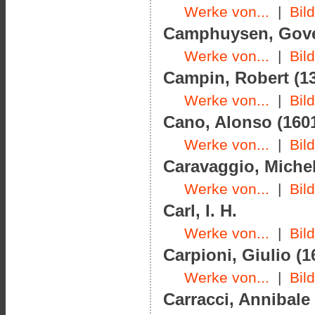
Werke von...
|
Bil
Camphuysen, Govert
Werke von...
|
Bil
Campin, Robert (13
Werke von...
|
Bil
Cano, Alonso (1601
Werke von...
|
Bil
Caravaggio, Michel
Werke von...
|
Bil
Carl, I. H.
Werke von...
|
Bil
Carpioni, Giulio (1
Werke von...
|
Bil
Carracci, Annibale 