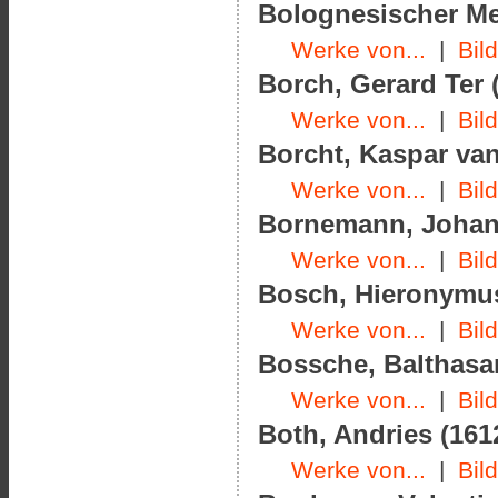
Bolognesischer Meis
Werke von...
|
Bil
Borch, Gerard Ter (
Werke von...
|
Bil
Borcht, Kaspar van
Werke von...
|
Bil
Bornemann, Johann
Werke von...
|
Bil
Bosch, Hieronymus
Werke von...
|
Bil
Bossche, Balthasar
Werke von...
|
Bil
Both, Andries (1612
Werke von...
|
Bil