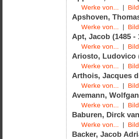
Werke von...
|
Bil
Apshoven, Thomas 
Werke von...
|
Bil
Apt, Jacob (1485 - 
Werke von...
|
Bil
Ariosto, Ludovico 
Werke von...
|
Bil
Arthois, Jacques d'
Werke von...
|
Bil
Avemann, Wolfgang
Werke von...
|
Bil
Baburen, Dirck van
Werke von...
|
Bil
Backer, Jacob Adri