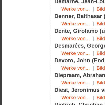
Demarne, Jean-Loui
Werke von...
|
Bil
Denner, Balthasar (
Werke von...
|
Bil
Dente, Girolamo (u
Werke von...
|
Bil
Desmarées, George
Werke von...
|
Bil
Devoto, John (Ende
Werke von...
|
Bil
Diepraam, Abraham
Werke von...
|
Bil
Diest, Jeronimus v
Werke von...
|
Bil
Dietrich, Christian