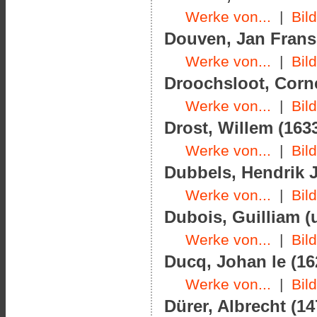
Werke von...
|
Bil
Douven, Jan Frans 
Werke von...
|
Bil
Droochsloot, Corne
Werke von...
|
Bil
Drost, Willem (1633
Werke von...
|
Bil
Dubbels, Hendrik J
Werke von...
|
Bil
Dubois, Guilliam (
Werke von...
|
Bil
Ducq, Johan le (16
Werke von...
|
Bil
Dürer, Albrecht (14