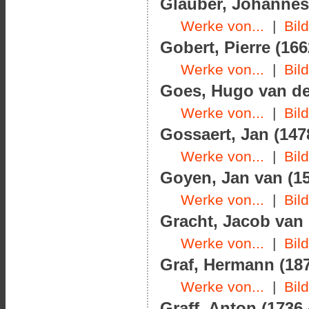
Glauber, Johannes 
Werke von...
|
Bil
Gobert, Pierre (166
Werke von...
|
Bil
Goes, Hugo van der
Werke von...
|
Bil
Gossaert, Jan (147
Werke von...
|
Bil
Goyen, Jan van (15
Werke von...
|
Bil
Gracht, Jacob van 
Werke von...
|
Bil
Graf, Hermann (187
Werke von...
|
Bil
Graff, Anton (1736 