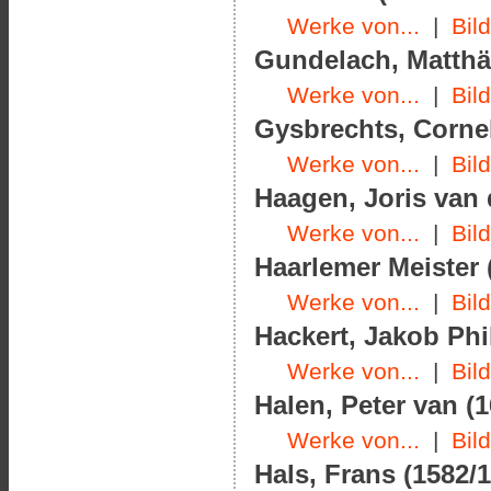
Werke von...
|
Bil
Gundelach, Matthäu
Werke von...
|
Bil
Gysbrechts, Cornel
Werke von...
|
Bil
Haagen, Joris van 
Werke von...
|
Bil
Haarlemer Meister 
Werke von...
|
Bil
Hackert, Jakob Phil
Werke von...
|
Bil
Halen, Peter van (1
Werke von...
|
Bil
Hals, Frans (1582/1