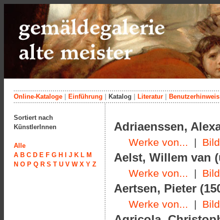
Online-Kataloge
|
Einführung
|
Katalog
|
Literatur
|
Benutzerhinweis
Sortiert nach
Adriaenssen, Alexa
KünstlerInnen
Werke von...
|
Bil
Alle
Aelst, Willem van 
A
B
C
D
E
F
G
H
I
J
K
L
M
N
O
P
Q
R
S
T
U
V
W
X
Y
Z
Werke von...
|
Bil
Aertsen, Pieter (15
Werke von...
|
Bil
Agricola, Christop