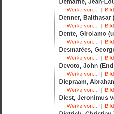
Demarne, Jean-Loui
Werke von...
|
Bil
Denner, Balthasar (
Werke von...
|
Bil
Dente, Girolamo (u
Werke von...
|
Bil
Desmarées, George
Werke von...
|
Bil
Devoto, John (Ende
Werke von...
|
Bil
Diepraam, Abraham
Werke von...
|
Bil
Diest, Jeronimus v
Werke von...
|
Bil
Dietrich, Christian