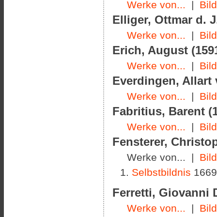
Werke von...
|
Bil
Elliger, Ottmar d. J
Werke von...
|
Bil
Erich, August (1591
Werke von...
|
Bil
Everdingen, Allart 
Werke von...
|
Bil
Fabritius, Barent (
Werke von...
|
Bil
Fensterer
, Christo
Werke von... |
Bil
Selbstbildnis
1669
Ferretti, Giovanni
Werke von...
|
Bil