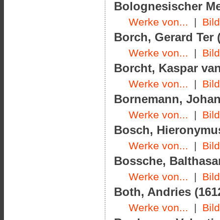
Bolognesischer Meis
Werke von...
|
Bil
Borch, Gerard Ter (
Werke von...
|
Bil
Borcht, Kaspar van
Werke von...
|
Bil
Bornemann, Johann
Werke von...
|
Bil
Bosch, Hieronymus
Werke von...
|
Bil
Bossche, Balthasar
Werke von...
|
Bil
Both, Andries (1612
Werke von...
|
Bil