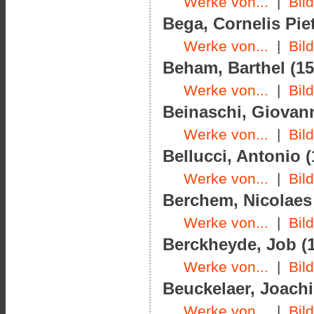
Werke von...
|
Bil
Bega, Cornelis Piet
Werke von...
|
Bil
Beham, Barthel (15
Werke von...
|
Bil
Beinaschi, Giovanni
Werke von...
|
Bil
Bellucci, Antonio (
Werke von...
|
Bil
Berchem, Nicolaes 
Werke von...
|
Bil
Berckheyde, Job (1
Werke von...
|
Bil
Beuckelaer, Joachi
Werke von...
|
Bil