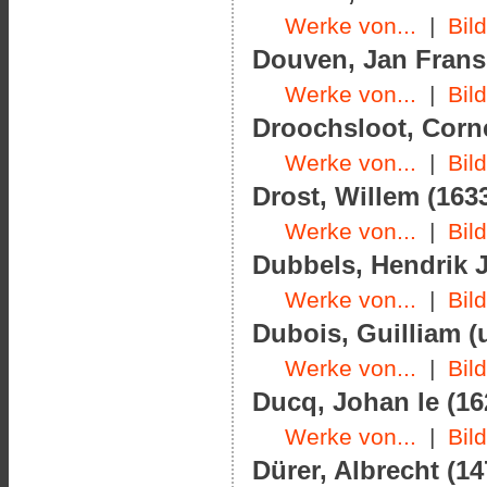
Werke von...
|
Bil
Douven, Jan Frans 
Werke von...
|
Bil
Droochsloot, Corne
Werke von...
|
Bil
Drost, Willem (1633
Werke von...
|
Bil
Dubbels, Hendrik J
Werke von...
|
Bil
Dubois, Guilliam (
Werke von...
|
Bil
Ducq, Johan le (16
Werke von...
|
Bil
Dürer, Albrecht (14