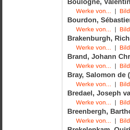
Boulogne, Valentin
Werke von...
|
Bil
Bourdon, Sébastien
Werke von...
|
Bil
Brakenburgh, Richa
Werke von...
|
Bil
Brand, Johann Chri
Werke von...
|
Bil
Bray, Salomon de (
Werke von...
|
Bil
Bredael, Joseph va
Werke von...
|
Bil
Breenbergh, Barth
Werke von...
|
Bil
Brekelenkam, Quiri