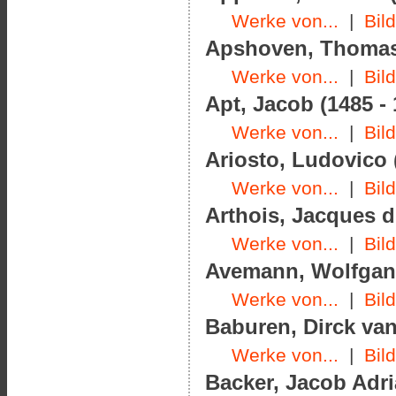
Werke von...
|
Bil
Apshoven, Thomas 
Werke von...
|
Bil
Apt, Jacob (1485 - 
Werke von...
|
Bil
Ariosto, Ludovico 
Werke von...
|
Bil
Arthois, Jacques d'
Werke von...
|
Bil
Avemann, Wolfgang
Werke von...
|
Bil
Baburen, Dirck van
Werke von...
|
Bil
Backer, Jacob Adri