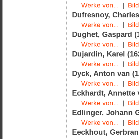
Werke von...
|
Bil
Dufresnoy, Charles
Werke von...
|
Bil
Dughet, Gaspard (1
Werke von...
|
Bil
Dujardin, Karel (16
Werke von...
|
Bil
Dyck, Anton van (1
Werke von...
|
Bil
Eckhardt, Annette 
Werke von...
|
Bil
Edlinger, Johann G
Werke von...
|
Bil
Eeckhout, Gerbrand