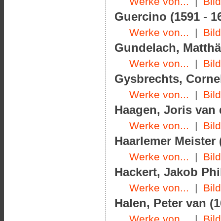
Werke von...
|
Bil
Guercino (1591 - 1
Werke von...
|
Bil
Gundelach, Matthäu
Werke von...
|
Bil
Gysbrechts, Cornel
Werke von...
|
Bil
Haagen, Joris van 
Werke von...
|
Bil
Haarlemer Meister 
Werke von...
|
Bil
Hackert, Jakob Phil
Werke von...
|
Bil
Halen, Peter van (1
Werke von...
|
Bil