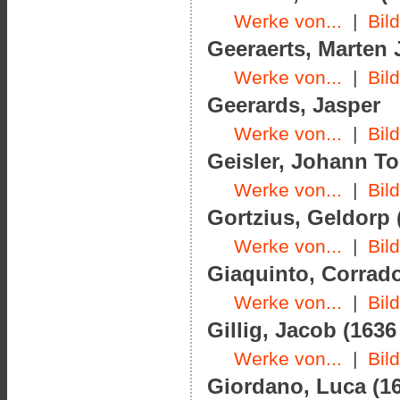
Werke von...
|
Bil
Geeraerts, Marten J
Werke von...
|
Bil
Geerards, Jasper
Werke von...
|
Bil
Geisler, Johann To
Werke von...
|
Bil
Gortzius, Geldorp 
Werke von...
|
Bil
Giaquinto, Corrado
Werke von...
|
Bil
Gillig, Jacob (1636
Werke von...
|
Bil
Giordano, Luca (16