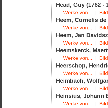
Head, Guy (1762 - 
Werke von...
|
Bil
Heem, Cornelis de 
Werke von...
|
Bil
Heem, Jan Davidsz.
Werke von...
|
Bil
Heemskerck, Maerte
Werke von...
|
Bil
Heerschop, Hendric
Werke von...
|
Bil
Heimbach, Wolfgan
Werke von...
|
Bil
Heinsius, Johann E
Werke von...
|
Bil