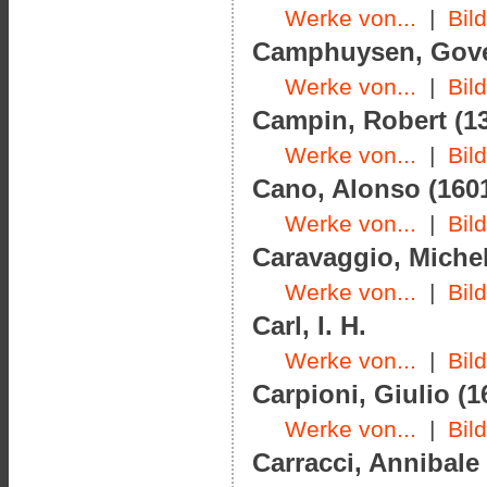
Werke von...
|
Bil
Camphuysen, Govert
Werke von...
|
Bil
Campin, Robert (13
Werke von...
|
Bil
Cano, Alonso (1601
Werke von...
|
Bil
Caravaggio, Michel
Werke von...
|
Bil
Carl, I. H.
Werke von...
|
Bil
Carpioni, Giulio (1
Werke von...
|
Bil
Carracci, Annibale 