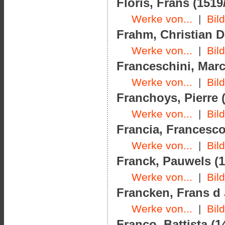
Floris, Frans (1519
Werke von...
|
Bil
Frahm, Christian Da
Werke von...
|
Bil
Franceschini, Marc
Werke von...
|
Bil
Franchoys, Pierre (
Werke von...
|
Bil
Francia, Francesco
Werke von...
|
Bil
Franck, Pauwels (1
Werke von...
|
Bil
Francken, Frans d J
Werke von...
|
Bil
Franco, Battista (1