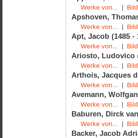
Werke von...
|
Bil
Apshoven, Thomas 
Werke von...
|
Bil
Apt, Jacob (1485 - 
Werke von...
|
Bil
Ariosto, Ludovico 
Werke von...
|
Bil
Arthois, Jacques d'
Werke von...
|
Bil
Avemann, Wolfgang
Werke von...
|
Bil
Baburen, Dirck van
Werke von...
|
Bil
Backer, Jacob Adri