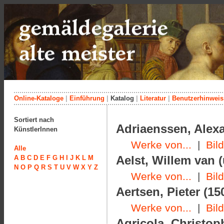
Online-Kataloge
|
Einführung
|
Katalog
|
Literatur
|
Benutzerhinweis
Sortiert nach
Adriaenssen, Alexa
KünstlerInnen
Werke von...
|
Bil
Alle
Aelst, Willem van 
A
B
C
D
E
F
G
H
I
J
K
L
M
N
O
P
Q
R
S
T
U
V
W
X
Y
Z
Werke von...
|
Bil
Aertsen, Pieter (15
Werke von...
|
Bil
Agricola, Christop