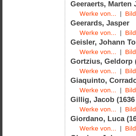
Geeraerts, Marten J
Werke von...
|
Bil
Geerards, Jasper
Werke von...
|
Bil
Geisler, Johann To
Werke von...
|
Bil
Gortzius, Geldorp 
Werke von...
|
Bil
Giaquinto, Corrado
Werke von...
|
Bil
Gillig, Jacob (1636
Werke von...
|
Bil
Giordano, Luca (16
Werke von...
|
Bil