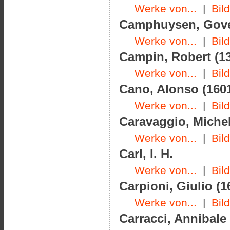
Werke von...
|
Bil
Camphuysen, Govert
Werke von...
|
Bil
Campin, Robert (13
Werke von...
|
Bil
Cano, Alonso (1601
Werke von...
|
Bil
Caravaggio, Michel
Werke von...
|
Bil
Carl, I. H.
Werke von...
|
Bil
Carpioni, Giulio (1
Werke von...
|
Bil
Carracci, Annibale 