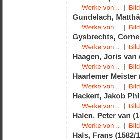
Werke von...
|
Bil
Gundelach, Matthäu
Werke von...
|
Bil
Gysbrechts, Cornel
Werke von...
|
Bil
Haagen, Joris van 
Werke von...
|
Bil
Haarlemer Meister 
Werke von...
|
Bil
Hackert, Jakob Phil
Werke von...
|
Bil
Halen, Peter van (1
Werke von...
|
Bil
Hals, Frans (1582/1