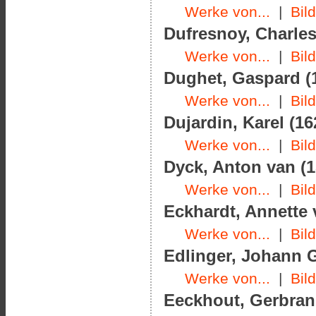
Werke von...
|
Bil
Dufresnoy, Charles
Werke von...
|
Bil
Dughet, Gaspard (1
Werke von...
|
Bil
Dujardin, Karel (16
Werke von...
|
Bil
Dyck, Anton van (1
Werke von...
|
Bil
Eckhardt, Annette 
Werke von...
|
Bil
Edlinger, Johann G
Werke von...
|
Bil
Eeckhout, Gerbrand