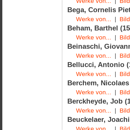
Werke von...
|
Bil
Bega, Cornelis Piet
Werke von...
|
Bil
Beham, Barthel (15
Werke von...
|
Bil
Beinaschi, Giovanni
Werke von...
|
Bil
Bellucci, Antonio (
Werke von...
|
Bil
Berchem, Nicolaes 
Werke von...
|
Bil
Berckheyde, Job (1
Werke von...
|
Bil
Beuckelaer, Joachi
Werke von...
|
Bil