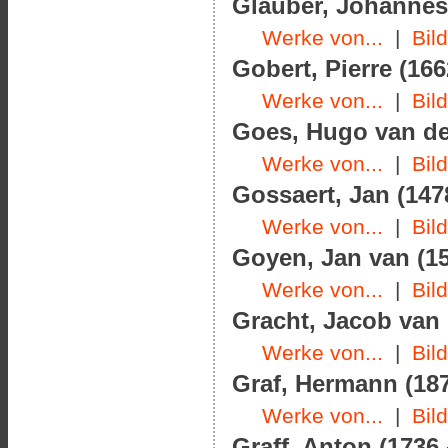
Glauber, Johannes 
Werke von...
|
Bil
Gobert, Pierre (166
Werke von...
|
Bil
Goes, Hugo van der
Werke von...
|
Bil
Gossaert, Jan (147
Werke von...
|
Bil
Goyen, Jan van (15
Werke von...
|
Bil
Gracht, Jacob van 
Werke von...
|
Bil
Graf, Hermann (187
Werke von...
|
Bil
Graff, Anton (1736 