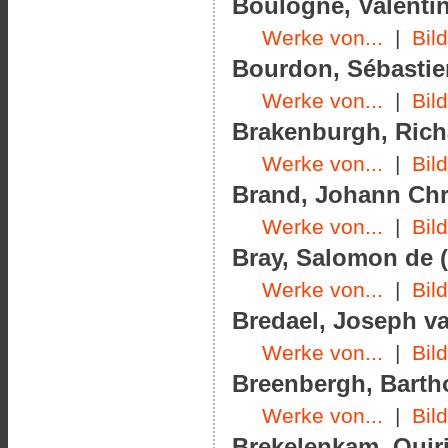
Boulogne, Valentin
Werke von...
|
Bil
Bourdon, Sébastien
Werke von...
|
Bil
Brakenburgh, Richa
Werke von...
|
Bil
Brand, Johann Chri
Werke von...
|
Bil
Bray, Salomon de (
Werke von...
|
Bil
Bredael, Joseph va
Werke von...
|
Bil
Breenbergh, Barth
Werke von...
|
Bil
Brekelenkam, Quiri