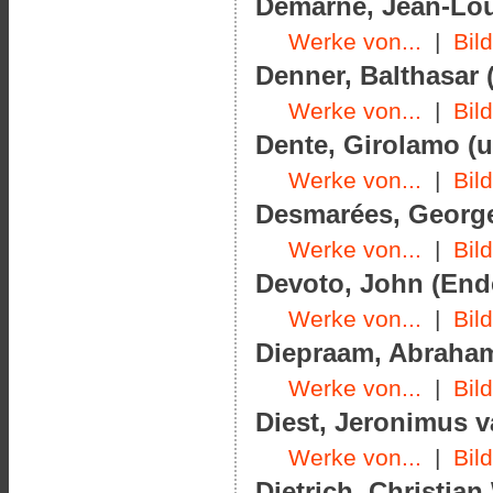
Demarne, Jean-Loui
Werke von...
|
Bil
Denner, Balthasar (
Werke von...
|
Bil
Dente, Girolamo (u
Werke von...
|
Bil
Desmarées, George
Werke von...
|
Bil
Devoto, John (Ende
Werke von...
|
Bil
Diepraam, Abraham
Werke von...
|
Bil
Diest, Jeronimus v
Werke von...
|
Bil
Dietrich, Christian