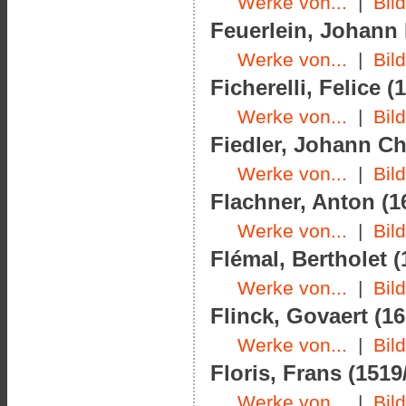
Werke von...
|
Bil
Feuerlein, Johann 
Werke von...
|
Bil
Ficherelli, Felice (
Werke von...
|
Bil
Fiedler, Johann Chr
Werke von...
|
Bil
Flachner, Anton (1
Werke von...
|
Bil
Flémal, Bertholet (
Werke von...
|
Bil
Flinck, Govaert (16
Werke von...
|
Bil
Floris, Frans (1519
Werke von...
|
Bil