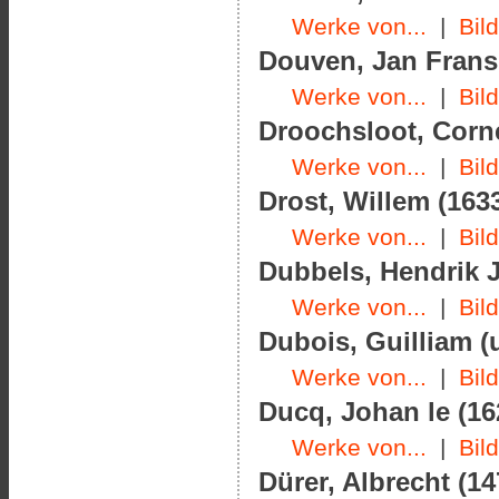
Werke von...
|
Bil
Douven, Jan Frans 
Werke von...
|
Bil
Droochsloot, Corne
Werke von...
|
Bil
Drost, Willem (1633
Werke von...
|
Bil
Dubbels, Hendrik J
Werke von...
|
Bil
Dubois, Guilliam (
Werke von...
|
Bil
Ducq, Johan le (16
Werke von...
|
Bil
Dürer, Albrecht (14