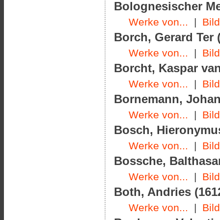
Bolognesischer Meis
Werke von...
|
Bil
Borch, Gerard Ter (
Werke von...
|
Bil
Borcht, Kaspar van
Werke von...
|
Bil
Bornemann, Johann
Werke von...
|
Bil
Bosch, Hieronymus
Werke von...
|
Bil
Bossche, Balthasar
Werke von...
|
Bil
Both, Andries (1612
Werke von...
|
Bil